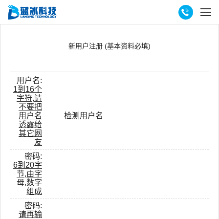
首页
>
用户注册
>
新用户注册 (基本资料必填)
用户名:
1到16个
字符,请
不要把
用户名
检测用户名
透露给
其它网
友
密码:
6到20字
节,由字
母,数字
组成
密码:
请再输