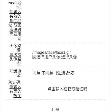
email地
址:
请输入
有效的
邮件地
址,取回
密码时
需要用
到
头像路
径:
请选择
选择头像
头像路
径
注册协
同意
不同意
[注册协议]
议:
验证码:
请输入
点击输入框获取验证码
右面的
数字