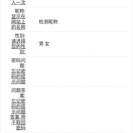
入一次
昵称:
显示在
网站上
检测昵称
的名称
性别:
请选择
男
女
您的性
别:
密码问
题:
忘记密
码的提
示问题
问题答
案:
忘记密
码的提
示问题
答案,用
于取回
密码