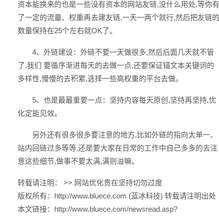
资本能换来的也是一些没有资本的网站友链,没什么用处,等你
了一定的流量、权重再去建友链,一天一两个就行,然后把友链
数量保持在25个左右就OK了。
4、外链建设：外链不要一天做很多,然后后面几天就不管
了,我们 要循序渐进每天的去做一点,还要保证锚文本关键词的
多样性,慢慢的去积累,选择一些高权重的平台去做。
5、也是最最重要一点：坚持内容每天原创,坚持再坚持,优
化定能见效。
另外还有很多很多要注意的地方,比如外链的指向太单一、
站内回链过多等等,还是要大家在日常的工作中自己多多的去注
意这些细节,做事不要太满,满则溢嘛。
转载请注明： >>
网站优化贵在坚持切勿过度
版权所有：
http://www.bluece.com (蓝冰科技)
转载请注明出处
本文链接：
http://www.bluece.com/newsread.asp?