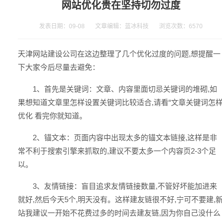
网站优化贵在坚持切勿过度
发表日期：09-08 文章编辑：蓝冰科技 浏览次数：
6570
天津网站建设
公司在这边整理了几个优化过度的问题,想提醒一
下大家今后尽量去避免：
1、首先是关键词：文章、内容里面切忌关键词的堆砌,如
果想知道文章里怎样设置关键词比较适合,请看“文章关键词怎
优化 看完你就知道。
2、锚文本：页面内容中出现太多的锚文本链接,这样是非
常不利于搜索引擎来抓取的,建议不要太多一个内容页2-3个足
以。
3、友情链接：盲目追求友情链接数量,不管好坏能加进来
就好,然后今天5个,明天没有。这样建友链很不好,宁可不要建,
站我建议一开始不花费过多的时间去建友链,因为你自己没什么