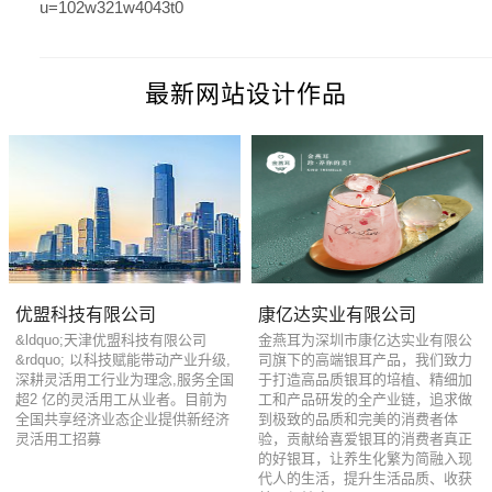
u=102w321w4043t0
最新网站设计作品
优盟科技有限公司
康亿达实业有限公司
&ldquo;天津优盟科技有限公司
金燕耳为深圳市康亿达实业有限公
&rdquo; 以科技赋能带动产业升级,
司旗下的高端银耳产品，我们致力
深耕灵活用工行业为理念,服务全国
于打造高品质银耳的培植、精细加
超2 亿的灵活用工从业者。目前为
工和产品研发的全产业链，追求做
全国共享经济业态企业提供新经济
到极致的品质和完美的消费者体
灵活用工招募
验，贡献给喜爱银耳的消费者真正
的好银耳，让养生化繁为简融入现
代人的生活，提升生活品质、收获